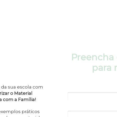
Preencha 
para 
l da sua escola com
Nome*
rizar o Material
ta com a Família!
Nome da Escola
exemplos práticos