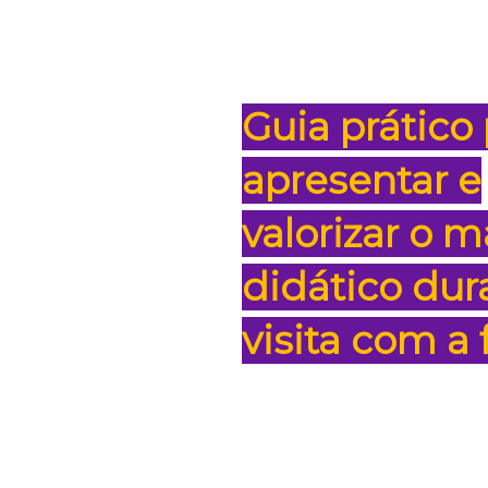
Guia prático
apresentar e
valorizar o m
didático dur
visita com a 
Exemplos práticos e es
para evidenciar o real 
material didático