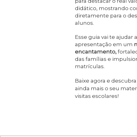
para destacar o real va
didático, mostrando co
diretamente para o de
alunos.
Esse guia vai te ajudar
apresentação em um
m
encantamento,
fortale
das famílias e impulsi
matrículas.
Baixe agora e descubra
ainda mais o seu materi
visitas escolares!