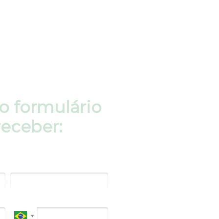
o formulário
receber:
Email*
Celular*