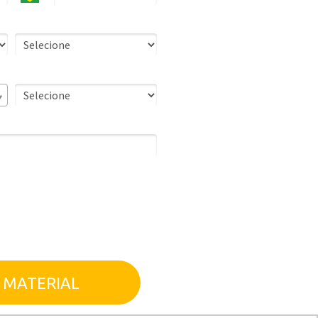
Tipo de Escola
É escola parceira SOMOS?
municações e conteúdos da
concordo com a
Política de
 MATERIAL