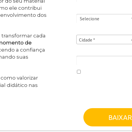
lor do seu material
mo ele contribui
Cargo na escola
senvolvimento dos
Cidade*
 a transformar cada
Cidade*
Cidade *
omento de
cendo a confiança
4 + 5 = ?
onando suas
Eu concordo em receber co
Plataforma Amplia.
 como valorizar
al didático nas
Ao informar meus dados, eu 
Privacidade
.
BAIXAR