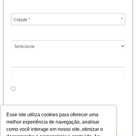
Cidade*
Cidade*
Cidade *
É escola parceira SOMOS?
8 + 5 = ?
Eu concordo em receber comunicações e conteúdos da
Plataforma Amplia.
Ao informar meus dados, eu concordo com a
Política de
Privacidade
.
Esse site utiliza cookies para oferecer uma
melhor experiência de navegação, analisar
como você interage em nosso site, otimizar o